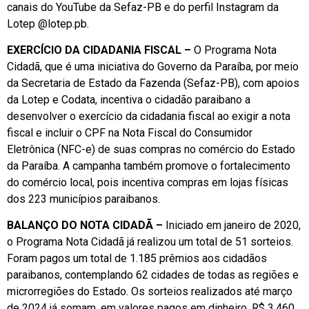
canais do YouTube da Sefaz-PB e do perfil Instagram da
Lotep @lotep.pb.
EXERCÍCIO DA CIDADANIA FISCAL –
O Programa Nota
Cidadã, que é uma iniciativa do Governo da Paraíba, por meio
da Secretaria de Estado da Fazenda (Sefaz-PB), com apoios
da Lotep e Codata, incentiva o cidadão paraibano a
desenvolver o exercício da cidadania fiscal ao exigir a nota
fiscal e incluir o CPF na Nota Fiscal do Consumidor
Eletrônica (NFC-e) de suas compras no comércio do Estado
da Paraíba. A campanha também promove o fortalecimento
do comércio local, pois incentiva compras em lojas físicas
dos 223 municípios paraibanos.
BALANÇO DO NOTA CIDADÃ –
Iniciado em janeiro de 2020,
o Programa Nota Cidadã já realizou um total de 51 sorteios.
Foram pagos um total de 1.185 prêmios aos cidadãos
paraibanos, contemplando 62 cidades de todas as regiões e
microrregiões do Estado. Os sorteios realizados até março
de 2024 já somam, em valores pagos em dinheiro, R$ 3,460