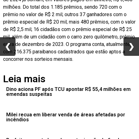
milhões. Do total dos 1.185 prêmios, sendo 720 com o
prêmio no valor de R$ 2 mil; outros 37 ganhadores com o
prêmio especial de R$ 20 mil; mais 480 prêmios, com o valor
de R$ 2,5 mil; 16 cidadãos com o prêmio especial de R$ 25
mil, além de um cidadão com o carro zero quilômetro, prêmio
extra de dezembro de 2023. O programa conta, atualmente,
❮
❮
❯
❯
com 216.375 paraibanos cadastrados que estão aptos a
concorrer nos sorteios mensais.
Leia mais
Dino aciona PF após TCU apontar R$ 55,4 milhões em
emendas suspeitas
Milei recua em liberar venda de áreas afetadas por
incêndios