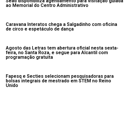
Sead disponibiliza agendamento para visitação guiada
ao Memorial do Centro Administrativo
Caravana Interatos chega a Salgadinho com oficina
de circo e espetáculo de dança
Agosto das Letras tem abertura oficial nesta sexta-
feira, no Santa Roza, e segue para Alcantil com
programação gratuita
Fapesq e Secties selecionam pesquisadoras para
bolsas integrais de mestrado em STEM no Reino
Unido
Fale conosco: 83 9 2155-8875
Portal NegoPB. Desde 2020.