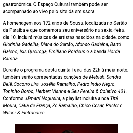
gastronômica. O Espaço Cultural também pode ser
acompanhado ao vivo pelo site da emissora.
A homenagem aos 172 anos de Sousa, localizada no Sertão
da Paraíba e que comemora seu aniversário na sexta-feira,
dia 10, incluirá músicas de artistas nascidos na cidade, como
Glorinha Gadelha
,
Diana do Sertão
,
Afonso Gadelha
,
Bartô
Galeno
,
Isis Queiroga
,
Emiliano Pordeus
e a banda
Horda
Bamba
.
Durante o programa desta quinta-feira, das 22h à meia-noite,
também serão apresentadas canções de
Mebiah
,
Sandra
Belê
,
Socorro Lira
,
Josélia Ramalho
,
Pedro Índio Negro
,
Toninho Borbo
,
Herbert Vianna
e
Seu Pereira & Coletivo 401
.
Conforme
Jãmarrí Nogueira
, a playlist incluirá ainda
Titá
Moura
,
Cátia de França
,
Zé Ramalho
,
Chico César
,
Pricler
e
Wilcor & Eletrocores
.