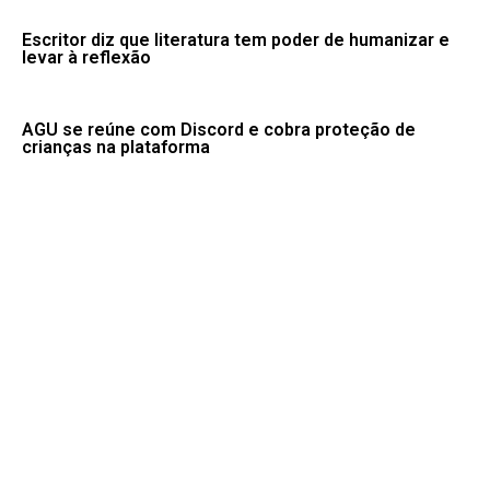
Escritor diz que literatura tem poder de humanizar e
levar à reflexão
AGU se reúne com Discord e cobra proteção de
crianças na plataforma
Familiares celebram legado de primeira medalha
paralímpica do Brasil
PMs detêm motorista de ônibus em SP após
desentendimento no trânsito
Desmatamento na Amazônia cai 36,87% no último ano
Fale conosco: 83 9 2155-8875