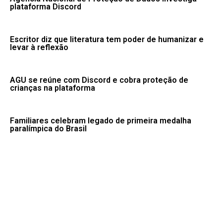
plataforma Discord
Escritor diz que literatura tem poder de humanizar e
levar à reflexão
AGU se reúne com Discord e cobra proteção de
crianças na plataforma
Familiares celebram legado de primeira medalha
paralímpica do Brasil
PMs detêm motorista de ônibus em SP após
desentendimento no trânsito
Desmatamento na Amazônia cai 36,87% no último ano