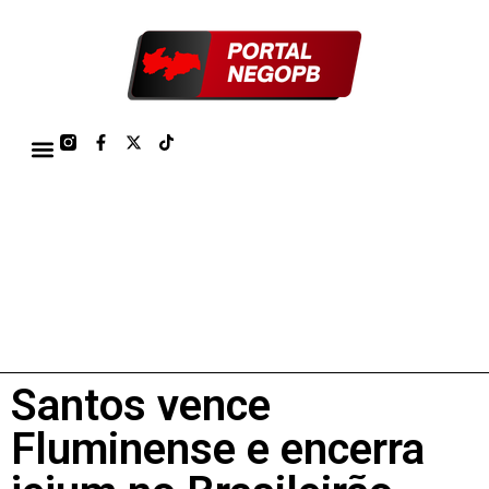
TÁBUA DE MARÉS PORTO DE CABEDELO/JOÃO PESSOA 2026
Santos vence
Fluminense e encerra