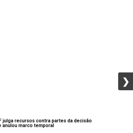
❯
❯
 julga recursos contra partes da decisão
e anulou marco temporal