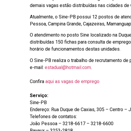
demais vagas estão distribuídas nas cidades de C
Atualmente, o Sine-PB possui 12 postos de aten
Pessoa, Campina Grande, Cajazeiras, Mamanguape,
O atendimento no posto Sine localizado na Duqu
distribuídas 150 fichas para consulta de empre
horário de funcionamentos destas unidades.
O Sine-PB realiza o trabalho de recrutamento de 
e-mail:
estadual@hotmail.com
.
Confira
aqui as vagas de emprego
Serviço:
Sine-PB
Endereço: Rua Duque de Caxias, 305 – Centro – 
Telefones de contatos:
João Pessoa – 3218-6617 – 3218-6600
Bayeux – 3253-2818