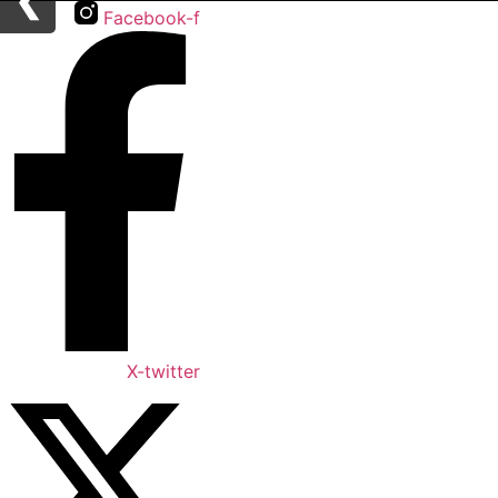
❮
❮
Facebook-f
X-twitter