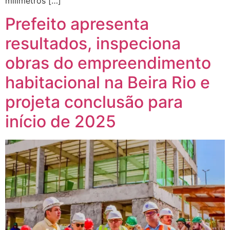
milímetros […]
Prefeito apresenta
resultados, inspeciona
obras do empreendimento
habitacional na Beira Rio e
projeta conclusão para
início de 2025