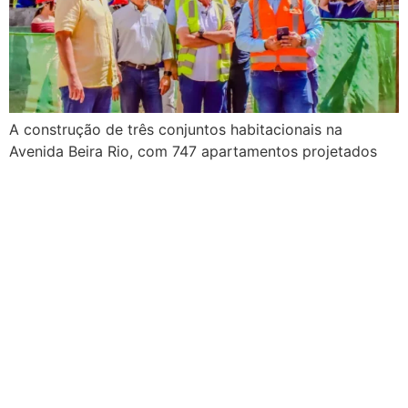
A construção de três conjuntos habitacionais na
Avenida Beira Rio, com 747 apartamentos projetados
para serem sustentáveis e inclusivos, é uma das
principais iniciativas do Programa João Pessoa
Sustentável para as famílias de áreas de risco do
Complexo Beira Rio. A iniciativa foi apresentada pelo
prefeito Cícero Lucena à imprensa da Capital, nesta
segunda-feira (10), […]
Lançado Ciclo 2024 do
programa “Você Prefeito”.
Confira calendário.