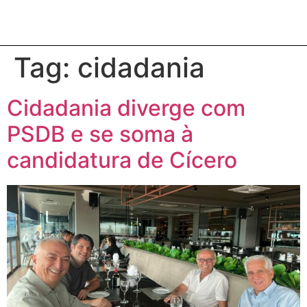
Tag:
cidadania
Cidadania diverge com
PSDB e se soma à
candidatura de Cícero