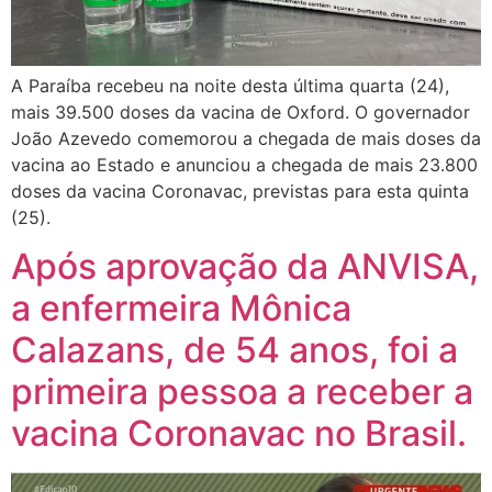
A Paraíba recebeu na noite desta última quarta (24),
mais 39.500 doses da vacina de Oxford. O governador
João Azevedo comemorou a chegada de mais doses da
vacina ao Estado e anunciou a chegada de mais 23.800
doses da vacina Coronavac, previstas para esta quinta
(25).
Após aprovação da ANVISA,
a enfermeira Mônica
Calazans, de 54 anos, foi a
primeira pessoa a receber a
vacina Coronavac no Brasil.