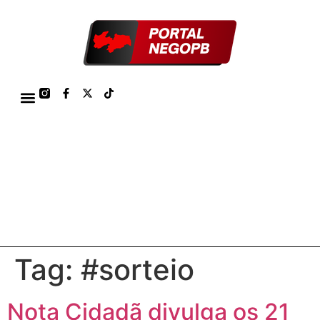
TÁBUA DE MARÉS PORTO DE CABEDELO/JOÃO PESSOA 2026
Tag:
#sorteio
Nota Cidadã divulga os 21