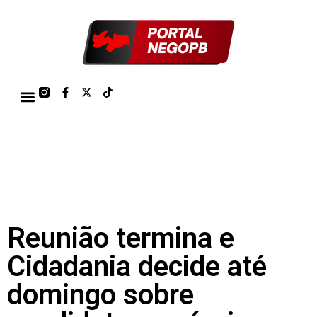
TÁBUA DE MARÉS PORTO DE CABEDELO/JOÃO PESSOA 2026
Reunião termina e
Cidadania decide até
domingo sobre