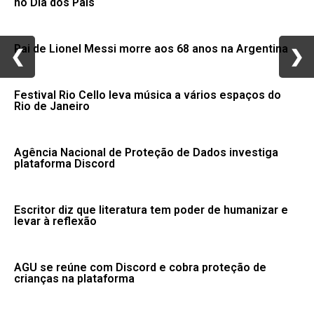
no Dia dos Pais
Pai de Lionel Messi morre aos 68 anos na Argentina
❮
❮
❯
❯
Festival Rio Cello leva música a vários espaços do
Rio de Janeiro
Agência Nacional de Proteção de Dados investiga
plataforma Discord
Escritor diz que literatura tem poder de humanizar e
levar à reflexão
AGU se reúne com Discord e cobra proteção de
crianças na plataforma