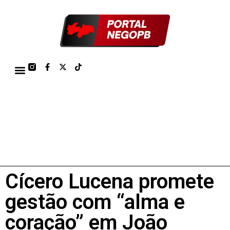
TÁBUA DE MARÉS PORTO DE CABEDELO/JOÃO PESSOA 2026
Cícero Lucena promete
gestão com “alma e
coração” em João