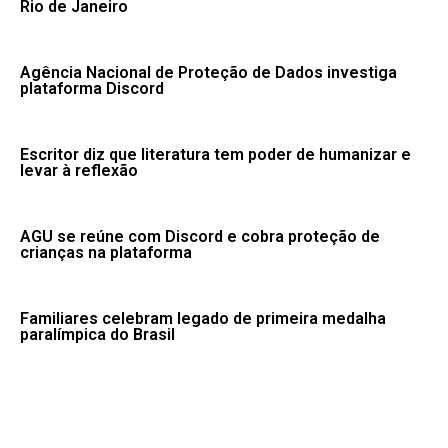
Rio de Janeiro
Agência Nacional de Proteção de Dados investiga
plataforma Discord
Escritor diz que literatura tem poder de humanizar e
levar à reflexão
AGU se reúne com Discord e cobra proteção de
crianças na plataforma
Familiares celebram legado de primeira medalha
paralímpica do Brasil
PMs detêm motorista de ônibus em SP após
desentendimento no trânsito