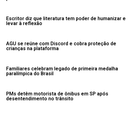
Escritor diz que literatura tem poder de humanizar e
levar à reflexão
AGU se reúne com Discord e cobra proteção de
crianças na plataforma
Familiares celebram legado de primeira medalha
paralímpica do Brasil
PMs detêm motorista de ônibus em SP após
desentendimento no trânsito
Desmatamento na Amazônia cai 36,87% no último ano