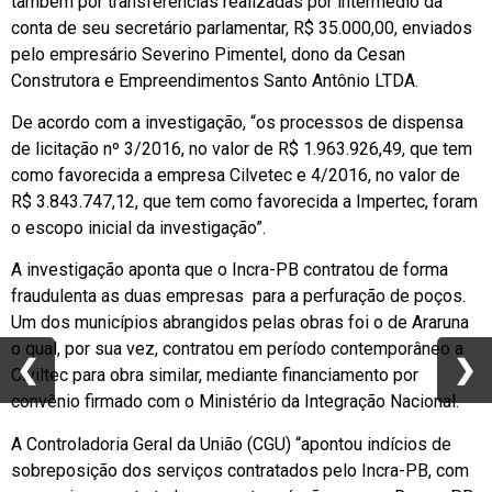
também por transferências realizadas por intermédio da
conta de seu secretário parlamentar, R$ 35.000,00, enviados
pelo empresário Severino Pimentel, dono da Cesan
Construtora e Empreendimentos Santo Antônio LTDA.
De acordo com a investigação, “os processos de dispensa
de licitação nº 3/2016, no valor de R$ 1.963.926,49, que tem
como favorecida a empresa Cilvetec e 4/2016, no valor de
R$ 3.843.747,12, que tem como favorecida a Impertec, foram
o escopo inicial da investigação”.
A investigação aponta que o Incra-PB contratou de forma
fraudulenta as duas empresas para a perfuração de poços.
Um dos municípios abrangidos pelas obras foi o de Araruna
o qual, por sua vez, contratou em período contemporâneo a
❮
❮
❯
❯
Civiltec para obra similar, mediante financiamento por
convênio firmado com o Ministério da Integração Nacional.
A Controladoria Geral da União (CGU) “apontou indícios de
sobreposição dos serviços contratados pelo Incra-PB, com