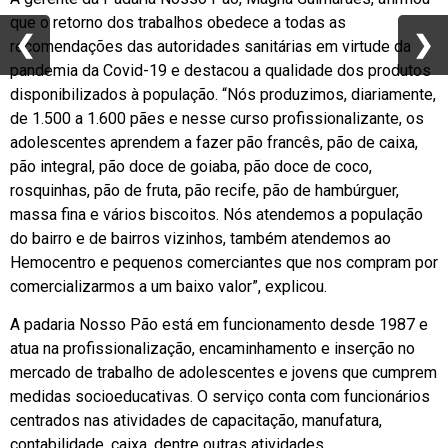
que o retorno dos trabalhos obedece a todas as
❮
❮
❯
❯
recomendações das autoridades sanitárias em virtude da
pandemia da Covid-19 e destacou a qualidade dos produtos
disponibilizados à população. “Nós produzimos, diariamente,
de 1.500 a 1.600 pães e nesse curso profissionalizante, os
adolescentes aprendem a fazer pão francês, pão de caixa,
pão integral, pão doce de goiaba, pão doce de coco,
rosquinhas, pão de fruta, pão recife, pão de hambúrguer,
massa fina e vários biscoitos. Nós atendemos a população
do bairro e de bairros vizinhos, também atendemos ao
Hemocentro e pequenos comerciantes que nos compram por
comercializarmos a um baixo valor”, explicou.
A padaria Nosso Pão está em funcionamento desde 1987 e
atua na profissionalização, encaminhamento e inserção no
mercado de trabalho de adolescentes e jovens que cumprem
medidas socioeducativas. O serviço conta com funcionários
centrados nas atividades de capacitação, manufatura,
contabilidade, caixa, dentre outras atividades.