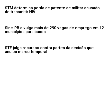
STM determina perda de patente de militar acusado
de transmitir HIV
Sine-PB divulga mais de 290 vagas de emprego em 12
municípios paraibanos
STF julga recursos contra partes da decisão que
anulou marco temporal
Hospital Materno-Infantil Clipsi inicia realização do
teste da orelhinha para recém-nascidos na unidade
Fale conosco: 83 9 2155-8875
Portal NegoPB. Desde 2020.