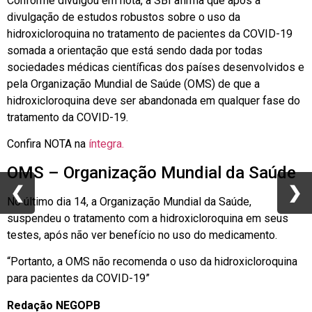
Conforme divulgou em nota, a SBI afirma que após a
divulgação de estudos robustos sobre o uso da
hidroxicloroquina no tratamento de pacientes da COVID-19
somada a orientação que está sendo dada por todas
sociedades médicas científicas dos países desenvolvidos e
pela Organização Mundial de Saúde (OMS) de que a
hidroxicloroquina deve ser abandonada em qualquer fase do
tratamento da COVID-19.
Confira NOTA na
íntegra.
OMS – Organização Mundial da Saúde
❮
❮
❯
❯
No último dia 14, a Organização Mundial da Saúde,
suspendeu o tratamento com a hidroxicloroquina em seus
testes, após não ver benefício no uso do medicamento.
“Portanto, a OMS não recomenda o uso da hidroxicloroquina
para pacientes da COVID-19”
Redação NEGOPB