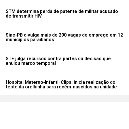
STM determina perda de patente de militar acusado
de transmitir HIV
Sine-PB divulga mais de 290 vagas de emprego em 12
municípios paraibanos
STF julga recursos contra partes da decisão que
anulou marco temporal
Hospital Materno-Infantil Clipsi inicia realização do
teste da orelhinha para recém-nascidos na unidade
Fale conosco: 83 9 2155-8875
Portal NegoPB. Desde 2020.