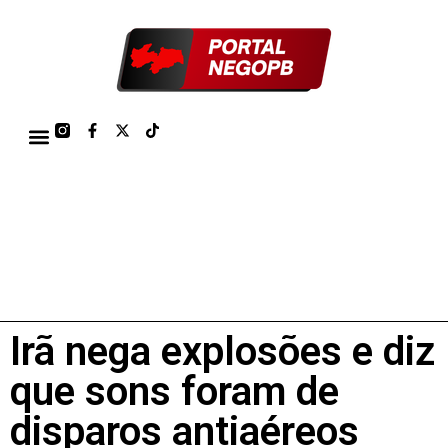
TÁBUA DE MARÉS PORTO DE CABEDELO/JOÃO PESSOA 2026
Irã nega explosões e diz
que sons foram de
disparos antiaéreos