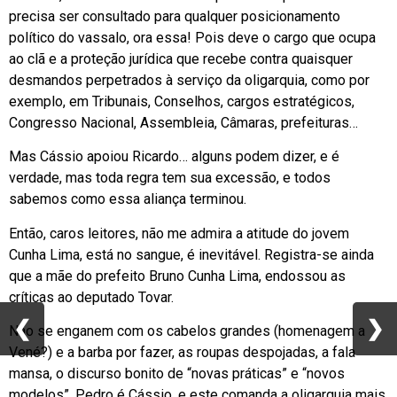
precisa ser consultado para qualquer posicionamento
político do vassalo, ora essa! Pois deve o cargo que ocupa
ao clã e a proteção jurídica que recebe contra quaisquer
desmandos perpetrados à serviço da oligarquia, como por
exemplo, em Tribunais, Conselhos, cargos estratégicos,
Congresso Nacional, Assembleia, Câmaras, prefeituras…
Mas Cássio apoiou Ricardo… alguns podem dizer, e é
verdade, mas toda regra tem sua excessão, e todos
sabemos como essa aliança terminou.
Então, caros leitores, não me admira a atitude do jovem
Cunha Lima, está no sangue, é inevitável. Registra-se ainda
que a mãe do prefeito Bruno Cunha Lima, endossou as
críticas ao deputado Tovar.
❮
❮
❯
❯
Não se enganem com os cabelos grandes (homenagem a
Vené?) e a barba por fazer, as roupas despojadas, a fala
mansa, o discurso bonito de “novas práticas” e “novos
modelos”, Pedro é Cássio, e este comanda a oligarquia mais