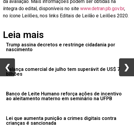
da avaliação. Mais informações podem ser obtidas na
íntegra do edital, disponíveis no site
www.detran.pb.gov.br
,
no ícone Leilões, nos links Editais de Leilão e Leilões 2020.
Leia mais
Trump assina decretos e restringe cidadania por
nascimento
❮
❮
❯
❯
Balança comercial de julho tem superávit de US$ 7
bilhões
Banco de Leite Humano reforça ações de incentivo
ao aleitamento materno em seminário na UFPB
Lei que aumenta punição a crimes digitais contra
crianças é sancionada