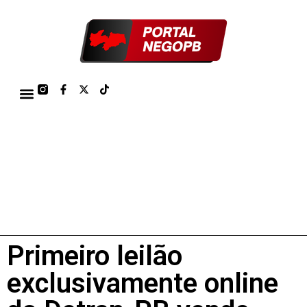
TÁBUA DE MARÉS PORTO DE CABEDELO/JOÃO PESSOA 2026
Primeiro leilão
exclusivamente online