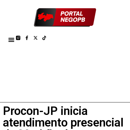
TÁBUA DE MARÉS PORTO DE CABEDELO/JOÃO PESSOA 2026
Procon-JP inicia
atendimento presencial