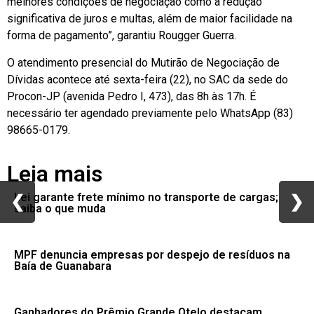
melhores condições de negociação como a redução
significativa de juros e multas, além de maior facilidade na
forma de pagamento”, garantiu Rougger Guerra.
O atendimento presencial do Mutirão de Negociação de
Dívidas acontece até sexta-feira (22), no SAC da sede do
Procon-JP (avenida Pedro I, 473), das 8h às 17h. É
necessário ter agendado previamente pelo WhatsApp (83)
98665-0179.
Leia mais
Lei garante frete mínimo no transporte de cargas;
❮
❮
❯
❯
saiba o que muda
MPF denuncia empresas por despejo de resíduos na
Baía de Guanabara
Ganhadores do Prêmio Grande Otelo destacam