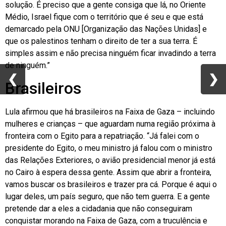
solução. É preciso que a gente consiga que lá, no Oriente
Médio, Israel fique com o território que é seu e que está
demarcado pela ONU [Organização das Nações Unidas] e
que os palestinos tenham o direito de ter a sua terra. É
simples assim e não precisa ninguém ficar invadindo a terra
de ninguém.”
❮
❮
❯
❯
Brasileiros
Lula afirmou que há brasileiros na Faixa de Gaza – incluindo
mulheres e crianças – que aguardam numa região próxima à
fronteira com o Egito para a repatriação. “Já falei com o
presidente do Egito, o meu ministro já falou com o ministro
das Relações Exteriores, o avião presidencial menor já está
no Cairo à espera dessa gente. Assim que abrir a fronteira,
vamos buscar os brasileiros e trazer pra cá. Porque é aqui o
lugar deles, um país seguro, que não tem guerra. E a gente
pretende dar a eles a cidadania que não conseguiram
conquistar morando na Faixa de Gaza, com a truculência e