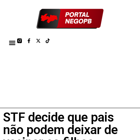
TÁBUA DE MARÉS PORTO DE CABEDELO/JOÃO PESSOA 2026
STF decide que pais
não podem deixar de