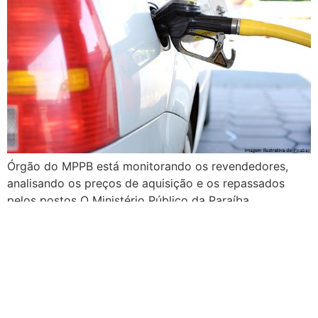
Órgão do MPPB está monitorando os revendedores,
analisando os preços de aquisição e os repassados
pelos postos O Ministério Público da Paraíba
recomendou às distribuidoras e aos postos de
combustíveis que atuam no Estado que efetuem o
repasse da redução de alíquota de ICMS (Imposto
sobre Circulação de Mercadorias e Serviços) incidentes
na aquisição de […]
Petrobras anuncia novo