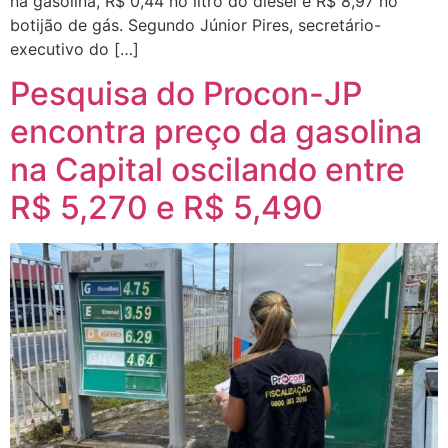
na gasolina, R$ 0,44 no litro do diesel e R$ 8,97 no
botijão de gás. Segundo Júnior Pires, secretário-
executivo do […]
Pesquisa do Procon-JP
encontra preço da gasolina
na Capital oscilando entre
R$ 5,270 e R$ 5,490