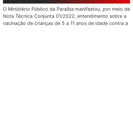
O Ministério Público da Paraíba manifestou, por meio de
Nota Técnica Conjunta 01/2022, entendimento sobre a
vacinação de crianças de 5 a 11 anos de idade contra a
covid-19. De acordo com o órgão ministerial, a
imunização desse público é obrigatória. No entanto, o
MPPB orienta que nenhuma criança deve ser privada do
direito à […]
Abertas inscrições de
cursos técnicos
profissionalizantes para
jovens paraibanos