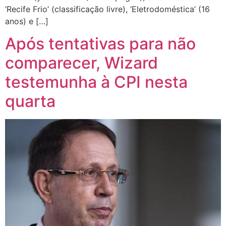
‘Recife Frio’ (classificação livre), ‘Eletrodoméstica’ (16
anos) e […]
Após tentativas para não
comparecer, Wizard
testemunha à CPI nesta
quarta