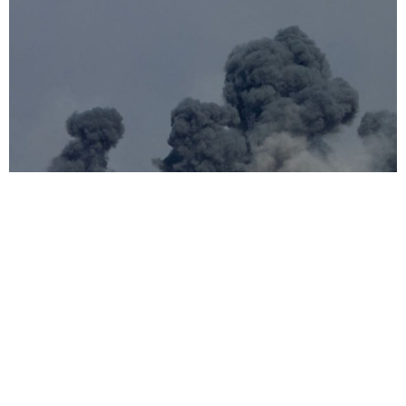
Por Anistia Internacional As forças de segurança de
Israel e os grupos armados palestinos devem fazer
todo o esforço para proteger as vidas dos civis na atual
escalada do conflito em Israel e nos Territórios
Palestinos Ocupados, declarou a Anistia Internacional
em meio a um crescente número de mortes civis. A
escalada de violência começou […]