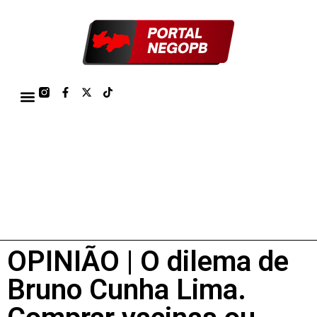
TÁBUA DE MARÉS PORTO DE CABEDELO/JOÃO PESSOA 2026
OPINIÃO | O dilema de
Bruno Cunha Lima.