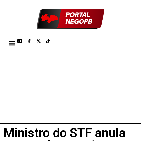
TÁBUA DE MARÉS PORTO DE CABEDELO/JOÃO PESSOA 2026
Ministro do STF anula