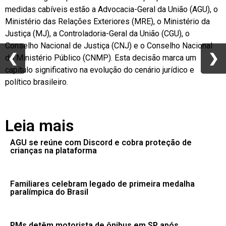
medidas cabíveis estão a Advocacia-Geral da União (AGU), o
Ministério das Relações Exteriores (MRE), o Ministério da
Justiça (MJ), a Controladoria-Geral da União (CGU), o
Conselho Nacional de Justiça (CNJ) e o Conselho Nacional
❮
❮
❯
❯
do Ministério Público (CNMP). Esta decisão marca um
capítulo significativo na evolução do cenário jurídico e
político brasileiro.
Leia mais
AGU se reúne com Discord e cobra proteção de
crianças na plataforma
Familiares celebram legado de primeira medalha
paralímpica do Brasil
PMs detêm motorista de ônibus em SP após